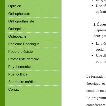
Une sé
Opticien
opérat
Orthophoniste
Orthoprothésiste
2. Épre
Orthoptiste
L’épreuv
deux par
Ostéopathe
La pré
Pédicure-Podologue
social
Podo-orthésiste
Une dis
Prothésiste dentaire
pour la
Psychomotricien
Puéricultrice
La formation
Secrétaire médical
théorique et
Contact
continue ou 
Le programme
compétences 