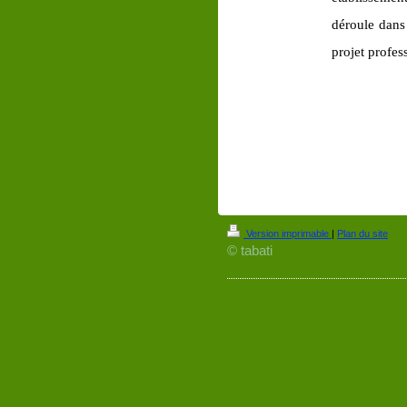
déroule dans
projet profes
Version imprimable
|
Plan du site
© tabati