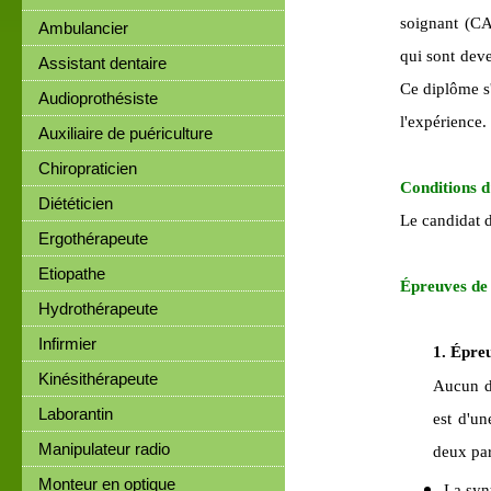
soignant (CA
Ambulancier
qui sont dev
Assistant dentaire
Ce diplôme s'
Audioprothésiste
l'expérience.
Auxiliaire de puériculture
Chiropraticien
Conditions d
Diététicien
Le candidat d
Ergothérapeute
Etiopathe
É
preuves de 
Hydrothérapeute
Infirmier
1.
É
preu
Kinésithérapeute
Aucun di
Laborantin
est
d'une
Manipulateur radio
deux par
Monteur en optique
La syn