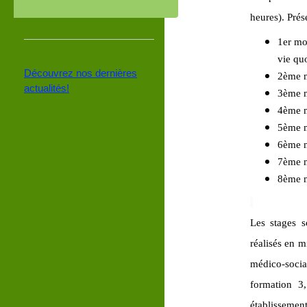
heures). Pré
1er mo
vie qu
Découvrez nos dernières
2ème m
actualités!
3ème m
4ème m
5ème m
6ème m
7ème m
8ème m
Les stages 
réalisés en m
médico-socia
formation 3
établissemen