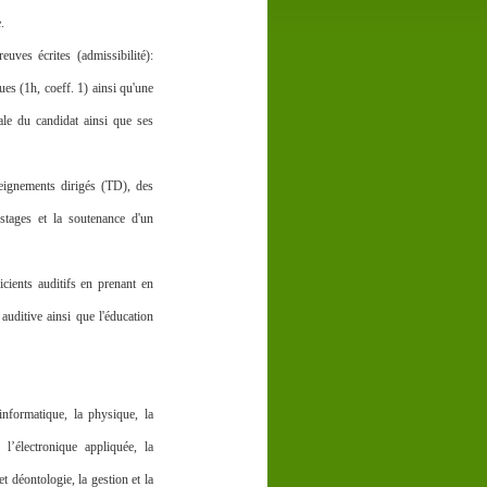
.
uves écrites (admissibilité):
es (1h, coeff. 1) ainsi qu'une
ale du candidat ainsi que ses
eignements dirigés (TD), des
stages et la soutenance d'un
icients auditifs en prenant en
e auditive ainsi que l'éducation
nformatique, la physique, la
, l’électronique appliquée, la
et déontologie, la gestion et la