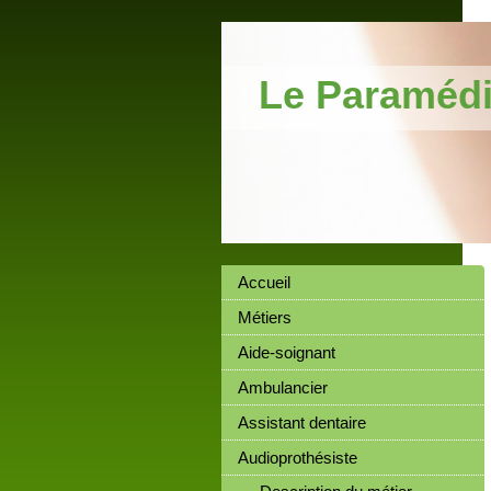
Le Paramédi
Accueil
Métiers
Aide-soignant
Ambulancier
Assistant dentaire
Audioprothésiste