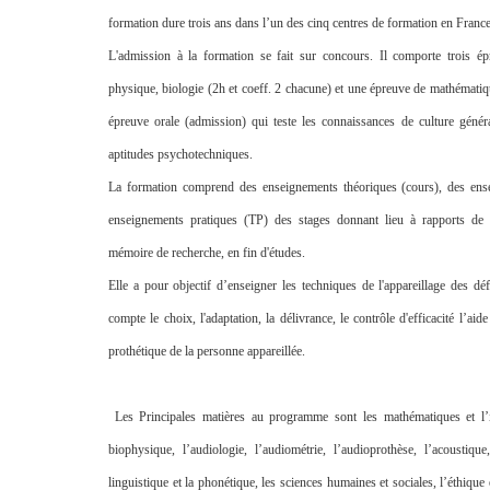
formation dure trois ans dans l’un des cinq centres de formation en France
L'admission à la formation se fait sur concours. Il comporte trois épre
physique, biologie (2h et coeff. 2 chacune) et une épreuve de mathématiqu
épreuve orale (admission) qui teste les connaissances de culture génér
aptitudes psychotechniques.
La formation comprend des enseignements théoriques (cours), des ens
enseignements pratiques (TP) des stages donnant lieu à rapports de 
mémoire de recherche, en fin d'études.
Elle a pour objectif d’enseigner les techniques de l'appareillage des déf
compte le choix, l'adaptation, la délivrance, le contrôle d'efficacité l’aid
prothétique de la personne appareillée.
Les Principales matières au programme sont les mathématiques et l’i
biophysique, l’audiologie, l’audiométrie, l’audioprothèse, l’acoustique
linguistique et la phonétique, les sciences humaines et sociales, l’éthique 