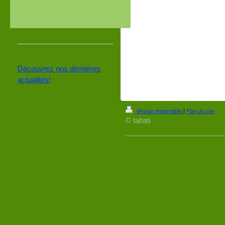
Découvrez nos dernières
actualités!
Version imprimable
|
Plan du site
© tabati