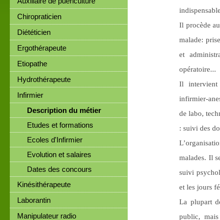
Auxiliaire de puériculture
indispensabl
Chiropraticien
Il procède au
Diététicien
malade: prise
Ergothérapeute
et administ
Etiopathe
opératoire...
Hydrothérapeute
Il intervien
Infirmier
infirmier-ane
Description du métier
de labo, tech
Etudes et formations
: suivi des d
Ecoles d'Infirmier
L’organisat
Evolution et salaires
malades. Il 
Dates des concours
suivi psychol
Kinésithérapeute
et les jours fé
Laborantin
La plupart d
Manipulateur radio
public, mais