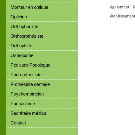
Monteur en optique
également êt
établissement
Opticien
Orthophoniste
Orthoprothésiste
Orthoptiste
Ostéopathe
Pédicure-Podologue
Podo-orthésiste
Prothésiste dentaire
Psychomotricien
Puéricultrice
Secrétaire médical
Contact