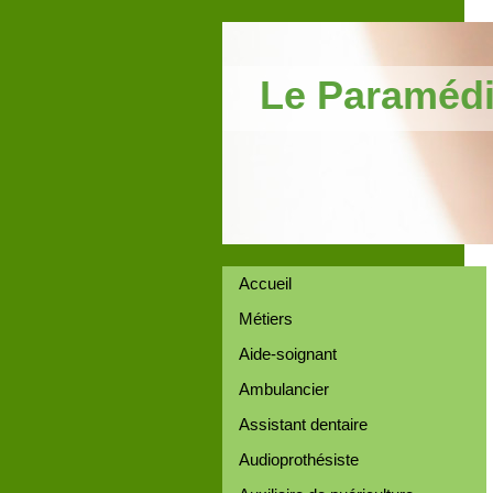
Le Paramédi
Accueil
Métiers
Aide-soignant
Ambulancier
Assistant dentaire
Audioprothésiste