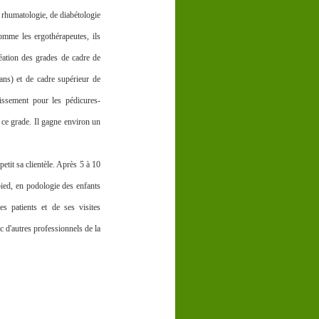
de rhumatologie, de diabétologie
mme les ergothérapeutes, ils
réation des grades de cadre de
ans) et de cadre supérieur de
issement pour les pédicures-
 ce grade. Il gagne environ un
etit sa clientèle. Après 5 à 10
 pied, en podologie des enfants
s patients et de ses visites
c d'autres professionnels de la