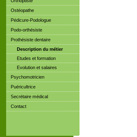
Orthoptiste
Ostéopathe
Pédicure-Podologue
Podo-orthésiste
Prothésiste dentaire
Description du métier
Etudes et formation
Evolution et salaires
Psychomotricien
Puéricultrice
Secrétaire médical
Contact