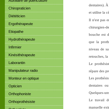
Auxiliaire de puériculture
dentaires). À
Chiropraticien
et utilise la
Diététicien
Il n'est pas e
Ergothérapeute
chirurgien-de
Etiopathe
bouche est di
Hydrothérapeute
que la proth
Infirmier
niveau de sa
Kinésithérapeute
retouches, la 
Laborantin
Le prothésis
Manipulateur radio
répare des pr
Monteur en optique
Les prothésis
dentaires o
Opticien
Quelques-uns 
Orthophoniste
Le travail 
Orthoprothésiste
manuelle ext