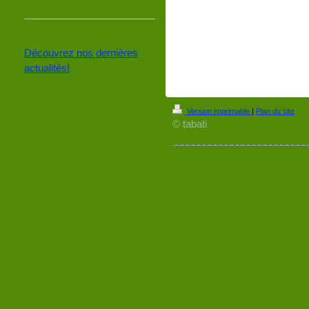
Découvrez nos dernières
actualités!
Version imprimable
|
Plan du site
© tabati